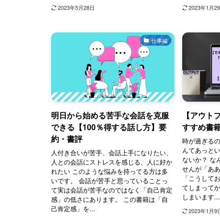
2023年5月28日
2023年1月2
仕事編
明日から始める苦手な会話を克服
【アウト
できる【100％得する話し方】要
すすめ書
約・書評
時が過ぎる
んてあっと
人付き合いが苦手、会話上手になりたい、
ないか？ な
人との会話にストレスを感じる、人に好か
せんが「あ
れたい このような悩みを持ってる方は多
「こうして
いです。 会話が苦手と思っていることっ
てしまって
て実は会話が苦手なのではなく「自己肯定
しまいます...
感」の低さにあります。 この書籍は「自
己肯定感」を...
2023年1月9