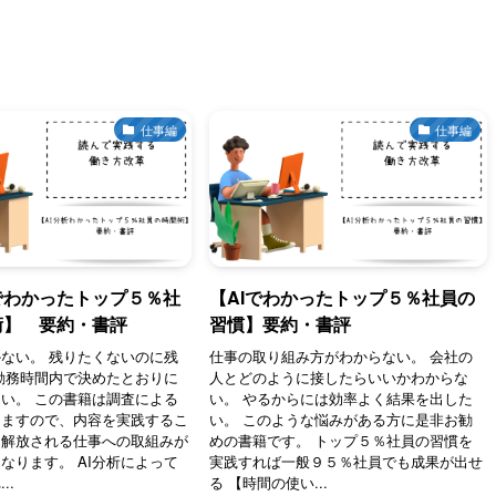
仕事編
仕事編
でわかったトップ５％社
【AIでわかったトップ５％社員の
術】 要約・書評
習慣】要約・書評
ない。 残りたくないのに残
仕事の取り組み方がわからない。 会社の
勤務時間内で決めたとおりに
人とどのように接したらいいかわからな
い。 この書籍は調査による
い。 やるからには効率よく結果を出した
りますので、内容を実践するこ
い。 このような悩みがある方に是非お勧
ら解放される仕事への取組みが
めの書籍です。 トップ５％社員の習慣を
なります。 AI分析によって
実践すれば一般９５％社員でも成果が出せ
..
る 【時間の使い...