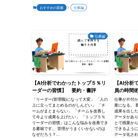
おすすめの図書
仕事編
仕事編
【AI分析でわかったトップ５％リ
【AI分析
ーダーの習慣】 要約・書評
員の時間
「リーダー(管理職)になって大変」 「人の
仕事が片付か
上に立ってまとめるのがしんどい」 「チ
業になる。 
ームがまとまらない」 「チームを改善し
成果を出した
て今より成果を上げたい」 「トップ５％
データがあ
リーダーの習慣」はこんな悩みを改善でき
とで残業か
る書籍です。 管理がうまくいかないのは
できるように
なぜだろう？...
データ化され.