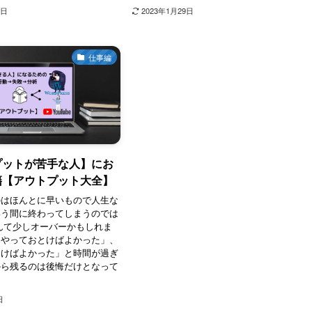
9日
2023年1月29日
仕事編
プットが苦手な人】にお
籍【アウトプット大全】
のはほんとに早いもので人生な
いう間に終わってしまうのでは
んて少しオーバーかもしれま
あやっておとけばよかった」、
おけばよかった」と時間が過ぎ
から残るのは後悔だけとなって
日